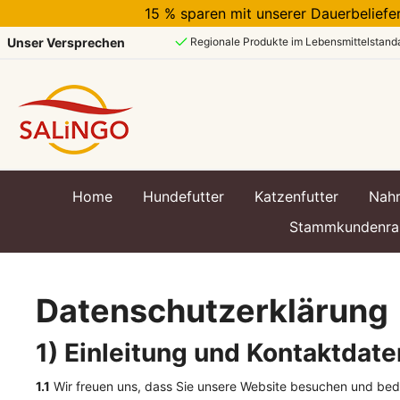
15 % sparen mit unserer Dauerbeli
Unser Versprechen
Regionale Produkte im Lebensmittelstand
Home
Hundefutter
Katzenfutter
Nah
Stammkundenra
Zur Kategorie Hundefutter
Zur Kategorie Katzenfutter
Zur Kategorie Nahrungsergänzung
Zur Kategorie Spielzeug & Zubehör
Datenschutzerklärung
Futterberater für Hunde
Futterberater für Katzen
Gelenke
Zecken, Flöhe und Co.
Produkt
Produkt
Stoffw
Freizei
1) Einleitung und Kontaktdat
Trock
Trock
1.1
Wir freuen uns, dass Sie unsere Website besuchen und bed
Nassf
Nassf