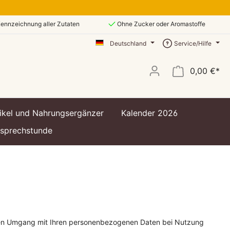
ennzeichnung aller Zutaten
Ohne Zucker oder Aromastoffe
Deutschland
Service/Hilfe
0,00 €*
ikel und Nahrungsergänzer
Kalender 2026
ssprechstunde
r den Umgang mit Ihren personenbezogenen Daten bei Nutzung
t
t