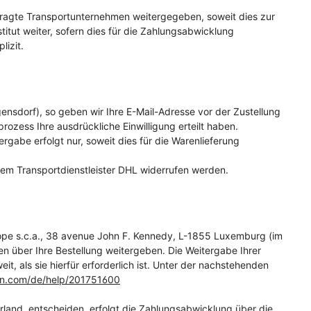
agte Transportunternehmen weitergegeben, soweit dies zur
itut weiter, sofern dies für die Zahlungsabwicklung
lizit.
nsdorf), so geben wir Ihre E-Mail-Adresse vor der Zustellung
ozess Ihre ausdrückliche Einwilligung erteilt haben.
abe erfolgt nur, soweit dies für die Warenlieferung
dem Transportdienstleister DHL widerrufen werden.
ope s.c.a., 38 avenue John F. Kennedy, L-1855 Luxemburg (im
n über Ihre Bestellung weitergeben. Die Weitergabe Ihrer
 als sie hierfür erforderlich ist. Unter der nachstehenden
on.com
/de
/help
/201751600
k, Irland, entscheiden, erfolgt die Zahlungsabwicklung über die