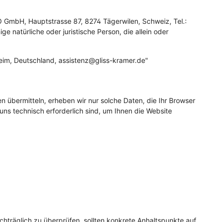
r
r
 GmbH, Hauptstrasse 87, 8274 Tägerwilen, Schweiz, Tel.:
 natürliche oder juristische Person, die allein oder
lheim, Deutschland, assistenz@gliss-kramer.de"
n übermitteln, erheben wir nur solche Daten, die Ihr Browser
 uns technisch erforderlich sind, um Ihnen die Website
achträglich zu überprüfen, sollten konkrete Anhaltspunkte auf