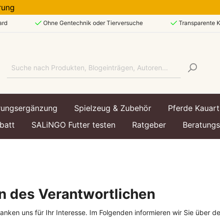
eferung
ard
Ohne Gentechnik oder Tierversuche
Transparente K
rungsergänzung
Spielzeug & Zubehör
Pferde Kauart
batt
SALiNGO Futter testen
Ratgeber
Beratung
art
art
echsel & Immunsystem
ttasche
Lebensphase
Lebensphase
Hundespielzeug &
en des Verantwortlichen
Hundezubehör
enfutter
enfutter
Welpe / Junior
Kätzchen / Kitten
anken uns für Ihr Interesse. Im Folgenden informieren wir Sie übe
utter
utter
Ausgewachsen / Adul
Ausgewachsen / Adul