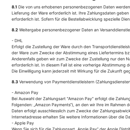
8.1
Die von uns erhobenen personenbezogenen Daten werden i
Lieferung der Ware erforderlich ist. Ihre Zahlungsdaten geben
erforderlich ist. Sofern für die Bestellabwicklung spezielle Die
8.2
Weitergabe personenbezogener Daten an Versanddienstlei
- DHL
Erfolgt die Zustellung der Ware durch den Transportdienstlei
der Ware zum Zwecke der Abstimmung eines Liefertermins bzw. z
Anderenfalls geben wir zum Zwecke der Zustellung nur den Nam
erforderlich ist. In diesem Fall ist eine vorherige Abstimmung
Die Einwilligung kann jederzeit mit Wirkung für die Zukunft
8.3
Verwendung von Paymentdienstleistern (Zahlungsdiensten
- Amazon Pay
Bei Auswahl der Zahlungsart "Amazon Pay" erfolgt die Zahlu
Folgenden: „Amazon Payments“), an den wir Ihre im Rahmen des
Daten erfolgt ausschliesslich zum Zwecke der Zahlungsabwickl
Internetadresse erhalten Sie weitere Informationen über d
- Apple Pay
Wenn Sie sich für die Zahlungsart „Apple Pay“ der Apple Distribu