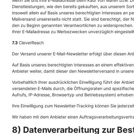
Wenn Sie uns Ihre E-Mailadresse beim Kauf von Waren bzw. Die
Dienstleistungen, wie den bereits gekauften, aus unserem Sort
insoweit allein auf Basis unseres berechtigten Interesses an 
Mailversand unsererseits nicht statt. Sie sind berechtigt, de
den zu Beginn genannten Verantwortlichen zu widersprechen. H
Ihrer E-Mailadresse zu Werbezwecken unverzüglich eingestellt
7.3
CleverReach
Der Versand unserer E-Mail-Newsletter erfolgt über diesen A
Auf Basis unseres berechtigten Interesses an einem effektive
Anbieter weiter, damit dieser den Newsletterversand in unser
Vorbehaltlich Ihrer ausdrücklichen Einwilligung führt der Anb
versendeten E-Mails durch, die Öffnungsraten und spezifisch
Aufrufs, IP-Adresse, Browsertyp und Betriebssystem) erhobe
Ihre Einwilligung zum Newsletter-Tracking können Sie jederzeit
Wir haben mit dem Anbieter einen Auftragsverarbeitungsvertra
8) Datenverarbeitung zur Bes