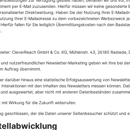
nstleistungen zur Verfügung gestellt haben, behalten wir uns vor,
iment per E-Mail zuzusenden. Hierfür müssen wir keine gesonderte Ei
personalisierter Direktwerbung. Haben Sie der Nutzung Ihrer E-Maila
r Nutzung Ihrer E-Mailadresse zu dem vorbezeichneten Werbezweck jed
ierfür fallen für Sie lediglich Übermittlungskosten nach den Basist
.
nbieter: CleverReach GmbH & Co. KG, Mühlenstr. 43, 26180 Rastede,
n und nutzerfreundlichen Newsletter-Marketing geben wir Ihre bei d
em Auftrag übernimmt.
ieter darüber hinaus eine statistische Erfolgsauswertung von Newsle
e Interaktionen mit den Inhalten des Newsletters messen können. Da
n und ausgewertet, aber nicht mit anderen Datenbeständen zusamme
 mit Wirkung für die Zukunft widerrufen.
g geschlossen, der die Daten unserer Seitenbesucher schützt und ei
tellabwicklung