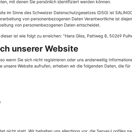
en, mit denen Sie persönlich identifiziert werden können.
schungsbox für Hunde
Geschenkgutschein
ewurst
rlis
Ältere Hunde / Senio
Ältere Katzen / Senio
bsite im Sinne des Schweizer Datenschutzgesetzes (DSG) ist SALiNGO
rlis & Kauartikel
arbeitung von personenbezogenen Daten Verantwortliche ist diejenige
haften
Zubehör
rbeitung von personenbezogenen Daten entscheidet.
Trockenfutter
idefrei
 dieser ist wie folgt zu erreichen: "Hans Gliss, Pattweg 8, 50269 Pu
llergen
Kennenlernpakete
ch unserer Website
tikel
tiv
Lebensphase
o wenn Sie sich nicht registrieren oder uns anderweitig Informatione
rlis
eduziert
Getreidefrei
ie unsere Website aufrufen, erheben wir die folgenden Daten, die für
flege
ry
Sensitiv
 Bundles
Hypoallergen
 Hundefutter
Überraschungsbox
n
 nicht statt. Wir behalten uns allerdings vor, die Server-Logfiles n