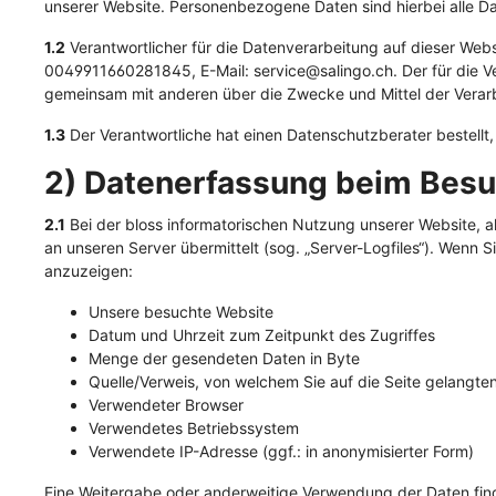
unserer Website. Personenbezogene Daten sind hierbei alle Dat
Katzenspielzeug &
Überra
Hund
Lecke
Katzenzubehör
1.2
Verantwortlicher für die Datenverarbeitung auf dieser We
Lecke
0049911660281845, E-Mail: service@salingo.ch. Der für die Ver
Kennenlernpakete
Eigensc
gemeinsam mit anderen über die Zwecke und Mittel der Vera
Soft 
Lebensphase
Getre
1.3
Der Verantwortliche hat einen Datenschutzberater bestellt,
Fleisch PUR / BARF
Snacks
Hypoa
2) Datenerfassung beim Besu
Fleisch PUR
Kauar
Sensi
2.1
Bei der bloss informatorischen Nutzung unserer Website, als
Gemüseflocken
Lecke
Fettr
an unseren Server übermittelt (sog. „Server-Logfiles“). Wenn S
Zahnp
Urina
anzuzeigen:
Snack
Unsere besuchte Website
Datum und Uhrzeit zum Zeitpunkt des Zugriffes
Fleisch PUR
Menge der gesendeten Daten in Byte
Eigenschaften
Fleisch PUR
Veganes
Quelle/Verweis, von welchem Sie auf die Seite gelangte
Verwendeter Browser
Getreidefrei
Verwendetes Betriebssystem
Hypoallergen
Verwendete IP-Adresse (ggf.: in anonymisierter Form)
Sensitiv
Eine Weitergabe oder anderweitige Verwendung der Daten findet