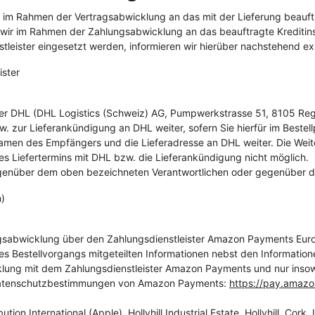
m Rahmen der Vertragsabwicklung an das mit der Lieferung beauftr
 wir im Rahmen der Zahlungsabwicklung an das beauftragte Kreditinst
nstleister eingesetzt werden, informieren wir hierüber nachstehend exp
ster
ster DHL (DHL Logistics (Schweiz) AG, Pumpwerkstrasse 51, 8105 Rege
ur Lieferankündigung an DHL weiter, sofern Sie hierfür im Bestellpr
en des Empfängers und die Lieferadresse an DHL weiter. Die Weiterg
 des Liefertermins mit DHL bzw. die Lieferankündigung nicht möglich.
 gegenüber dem oben bezeichneten Verantwortlichen oder gegenüber 
)
ngsabwicklung über den Zahlungsdienstleister Amazon Payments Eur
 Bestellvorgangs mitgeteilten Informationen nebst den Informatione
ung mit dem Zahlungsdienstleister Amazon Payments und nur insoweit,
ie Datenschutzbestimmungen von Amazon Payments:
https://pay.amaz
tion International (Apple), Hollyhill Industrial Estate, Hollyhill, Cor