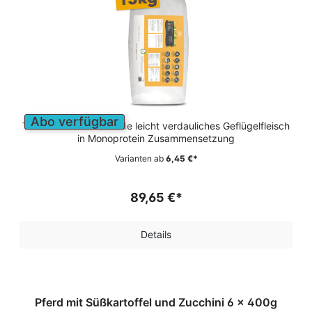
Abo verfügbar
Trockenfutter für Hunde leicht verdauliches Geflügelfleisch
in Monoprotein Zusammensetzung
Varianten ab
6,45 €*
89,65 €*
Details
Pferd mit Süßkartoffel und Zucchini 6 x 400g