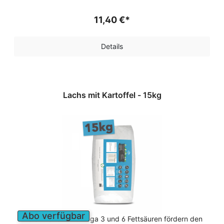
11,40 €*
Details
Lachs mit Kartoffel - 15kg
Abo verfügbar
Die enthaltenen Omega 3 und 6 Fettsäuren fördern den