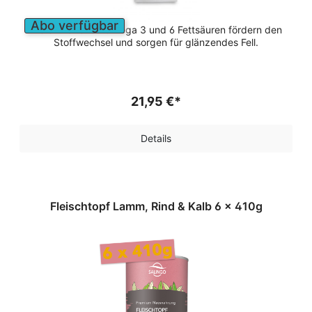
Abo verfügbar
Die enthaltenen Omega 3 und 6 Fettsäuren fördern den
Stoffwechsel und sorgen für glänzendes Fell.
21,95 €*
Details
Fleischtopf Lamm, Rind & Kalb 6 x 410g