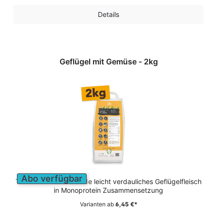
Details
Geflügel mit Gemüse - 2kg
Abo verfügbar
Trockenfutter für Hunde leicht verdauliches Geflügelfleisch
in Monoprotein Zusammensetzung
Varianten ab
6,45 €*