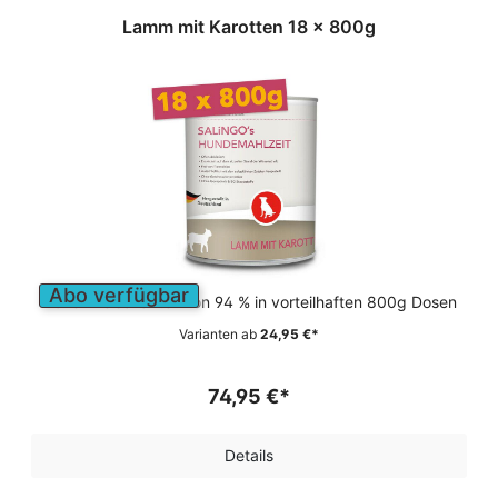
Lamm mit Karotten 18 x 800g
Abo verfügbar
Hoher Fleischanteil von 94 % in vorteilhaften 800g Dosen
Varianten ab
24,95 €*
74,95 €*
Details