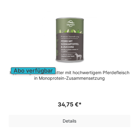
Abo verfügbar
Hypoallergenes Nassfutter mit hochwertigem Pferdefleisch
in Monoprotein-Zusammensetzung
34,75 €*
Details