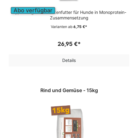
Abo verfügbar
Hypoallergenes Trockenfutter für Hunde in Monoprotein-
Zusammensetzung
Varianten ab
6,75 €*
26,95 €*
Details
Rind und Gemüse - 15kg