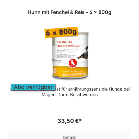
Huhn mit Fenchel & Reis - 6 x 800g
Abo verfügbar
Ideal auch als Schonkost für ernährungssensible Hunde bei
Magen-Darm-Beschwerden
33,50 €*
Details