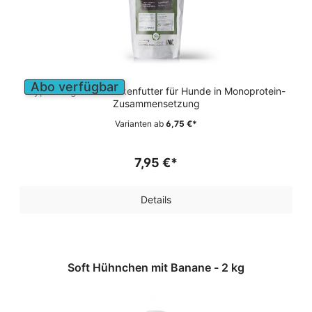
Abo verfügbar
Hypoallergenes Trockenfutter für Hunde in Monoprotein-
Zusammensetzung
Varianten ab
6,75 €*
7,95 €*
Details
Soft Hühnchen mit Banane - 2 kg