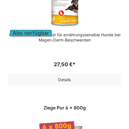
Abo verfügbar
Ideal auch als Schonkost für ernährungssensible Hunde bei
Magen-Darm-Beschwerden
27,50 €*
Details
Ziege Pur 6 x 800g