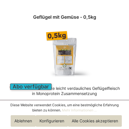
Geflügel mit Gemüse - 0,5kg
Abo verfügbar
Trockenfutter für Hunde leicht verdauliches Geflügelfleisch
in Monoprotein Zusammensetzung
Diese Website verwendet Cookies, um eine bestmögliche Erfahrung
bieten zu können.
Mehr Informationen ...
6,45 €*
Ablehnen
Konfigurieren
Alle Cookies akzeptieren