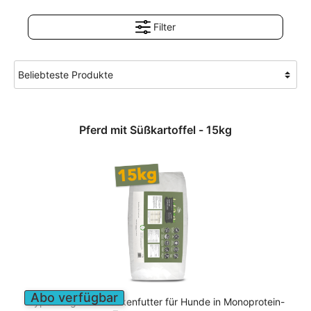
Filter
Pferd mit Süßkartoffel - 15kg
Abo verfügbar
Hypoallergenes Trockenfutter für Hunde in Monoprotein-