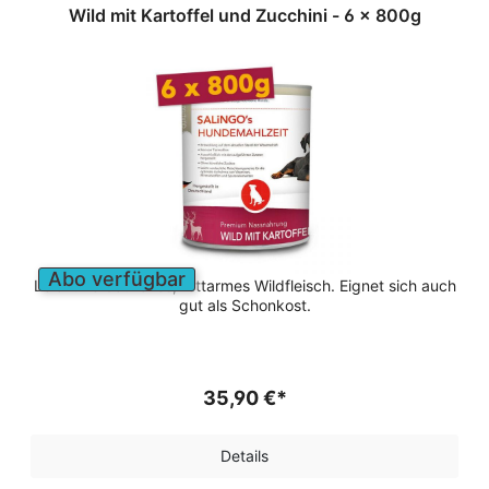
Wild mit Kartoffel und Zucchini - 6 x 800g
Abo verfügbar
Leicht verdauliches, fettarmes Wildfleisch. Eignet sich auch
gut als Schonkost.
35,90 €*
Details