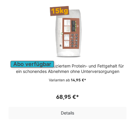
Abo verfügbar
Trockenfutter mit reduziertem Protein- und Fettgehalt für
ein schonendes Abnehmen ohne Unterversorgungen
Varianten ab
14,95 €*
68,95 €*
Details