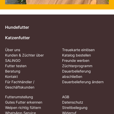
Hundefutter
Katzenfutter
Über uns
Treuekarte einlösen
Kunden & Züchter über
Katalog bestellen
SALiNGO
Freunde werben
Futter testen
Züchterprogramm
Beratung
Dauerbelieferung
Kontakt
abschließen
Für Fachhändler /
Dauerbelieferung ändern
Geschäftskunden
Futterumstellung
AGB
Gutes Futter erkennen
Datenschutz
Welpen richtig füttern
Streitbeilegung
WhatsApp Service
Widerruf