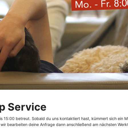
schungsbox für Hunde
Geschenkgutschein
ewurst
rlis
Ältere Hunde / Senio
Ältere Katzen / Senio
rlis & Kauartikel
haften
Zubehör
Trockenfutter
idefrei
llergen
Kennenlernpakete
tikel
tiv
Lebensphase
rlis
eduziert
Getreidefrei
flege
ry
Sensitiv
 Bundles
Hypoallergen
 Hundefutter
Überraschungsbox
 Service
 15:00 betreut. Sobald du uns kontaktiert hast, kümmert sich ein M
, wir bearbeiten deine Anfrage dann anschließend am nächsten Werk