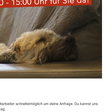
r
r
itarbeiter schnellstmöglich um deine Anfrage. Du kannst uns
tag.