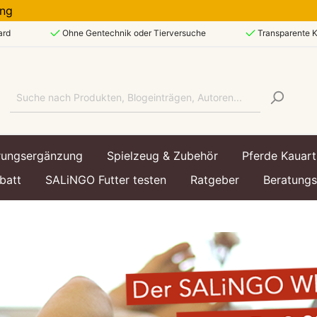
ferung
ard
Ohne Gentechnik oder Tierversuche
Transparente K
rungsergänzung
Spielzeug & Zubehör
Pferde Kauart
batt
SALiNGO Futter testen
Ratgeber
Beratung
art
art
echsel & Immunsystem
ttasche
Lebensphase
Lebensphase
Hundespielzeug &
Hundezubehör
enfutter
enfutter
Welpe / Junior
Kätzchen / Kitten
utter
utter
Ausgewachsen / Adul
Ausgewachsen / Adul