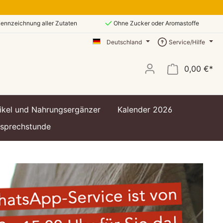
ennzeichnung aller Zutaten
Ohne Zucker oder Aromastoffe
Deutschland
Service/Hilfe
0,00 €*
ikel und Nahrungsergänzer
Kalender 2026
ssprechstunde
t
t