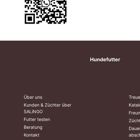
Hundefutter
Über uns
Treue
Kunden & Züchter über
Katal
SALiNGO
Freu
Futter testen
Züch
Beratung
Dauer
Kontakt
absch