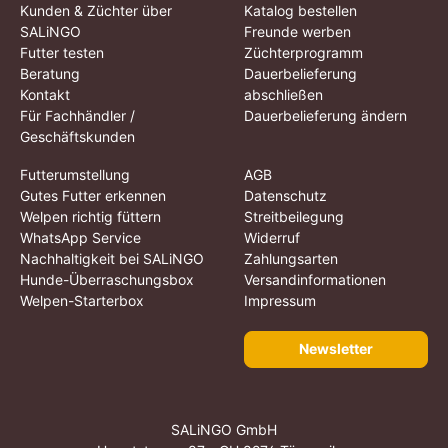
Kunden & Züchter über
Katalog bestellen
SALiNGO
Freunde werben
Futter testen
Züchterprogramm
Beratung
Dauerbelieferung
Kontakt
abschließen
Für Fachhändler /
Dauerbelieferung ändern
Geschäftskunden
Futterumstellung
AGB
Gutes Futter erkennen
Datenschutz
Welpen richtig füttern
Streitbeilegung
WhatsApp Service
Widerruf
Nachhaltigkeit bei SALiNGO
Zahlungsarten
Hunde-Überraschungsbox
Versandinformationen
Welpen-Starterbox
Impressum
Newsletter
SALiNGO GmbH