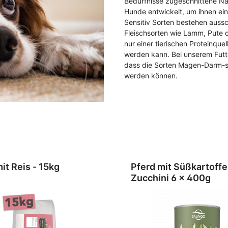
Bedürfnisse zugeschnittene Na
schungsbox für Hunde
Geschenkgutschein
ewurst
rlis
Ältere Hunde / Senio
Ältere Katzen / Senio
Hunde entwickelt, um ihnen ei
Sensitiv Sorten bestehen aussc
rlis & Kauartikel
Fleischsorten wie Lamm, Pute o
haften
Zubehör
Trockenfutter
nur einer tierischen Proteinqu
werden kann. Bei unserem Futte
idefrei
dass die Sorten Magen-Darm-
llergen
Kennenlernpakete
werden können.
tikel
tiv
Lebensphase
rlis
eduziert
Getreidefrei
flege
ry
Sensitiv
 Bundles
Hypoallergen
Lamm mit Reis - 15kg
Pferd mit Süßkartoffe
 Hundefutter
Überraschungsbox
Zucchini 6 x 400g