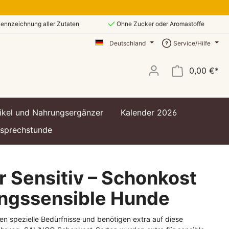
ennzeichnung aller Zutaten
Ohne Zucker oder Aromastoffe
Deutschland
Service/Hilfe
0,00 €*
ikel und Nahrungsergänzer
Kalender 2026
ssprechstunde
 Sensitiv – Schonkost
ungssensible Hunde
n spezielle Bedürfnisse und benötigen extra auf diese
t
t