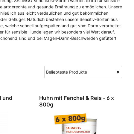
hrung. SALiNGO Schonkost-Sorten wurden extra für sensible
r
r
ne artgerechte und gesunde Ernährung zu ermöglichen. Unsere
hließlich aus leicht verdaulichen und gut bekömmlichen
der Geflügel. Natürlich bestehen unsere Sensitiv-Sorten aus
elle, welche schnell aufgespalten und gut vom Darm verarbeitet
r für sensible Hunde legen wir besonders viel Wert darauf,
schonend sind und bei Magen-Darm-Beschwerden gefüttert
l und
Huhn mit Fenchel & Reis - 6 x
800g