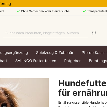
elieferung
ard
Ohne Gentechnik oder Tierversuche
Transparente K
rungsergänzung
Spielzeug & Zubehör
Pferde Kauart
batt
SALiNGO Futter testen
Ratgeber
Beratung
Hundefutter
art
art
echsel & Immunsystem
ttasche
Lebensphase
Lebensphase
Hundespielzeug &
für ernähr
Hundezubehör
enfutter
enfutter
Welpe / Junior
Kätzchen / Kitten
Ernährungssensible Hunde habe
utter
utter
Ausgewachsen / Adul
Ausgewachsen / Adul