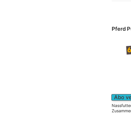
Pferd P
Abo v
Nassfutter
Zusamme