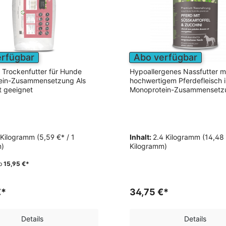
erfügbar
Abo verfügbar
s Trockenfutter für Hunde
Hypoallergenes Nassfutter m
ein-Zusammensetzung Als
hochwertigem Pferdefleisch i
 geeignet
Monoprotein-Zusammensetz
 Kilogramm
(5,59 €* / 1
Inhalt:
2.4 Kilogramm
(14,48 
m)
Kilogramm)
b
15,95 €*
€*
34,75 €*
Details
Details