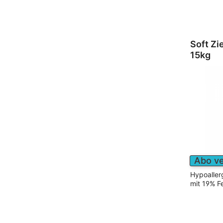
Soft Zi
15kg
Abo v
Hypoaller
mit 19% Fe