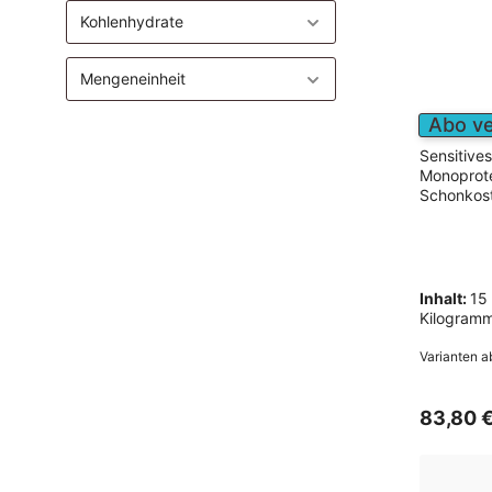
Fettreduziert
Kohlenhydrate
Monoprotein
Mengeneinheit
Preiswertes Hundefutter
Abo v
Sensitive
Monoprot
Schonkost
Inhalt:
15
Kilogram
Varianten a
83,80 