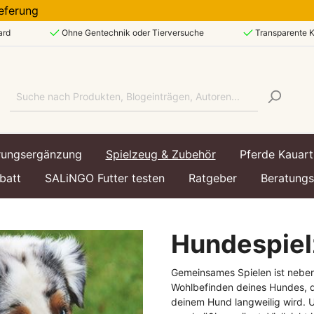
belieferung
ard
Ohne Gentechnik oder Tierversuche
Transparente K
rungsergänzung
Spielzeug & Zubehör
Pferde Kauart
batt
SALiNGO Futter testen
Ratgeber
Beratung
Hundespiel
art
art
echsel & Immunsystem
ttasche
Lebensphase
Lebensphase
Hundespielzeug &
Gemeinsames Spielen ist neben 
Hundezubehör
enfutter
enfutter
Welpe / Junior
Kätzchen / Kitten
Wohlbefinden deines Hundes, d
deinem Hund langweilig wird. U
utter
utter
Ausgewachsen / Adul
Ausgewachsen / Adul