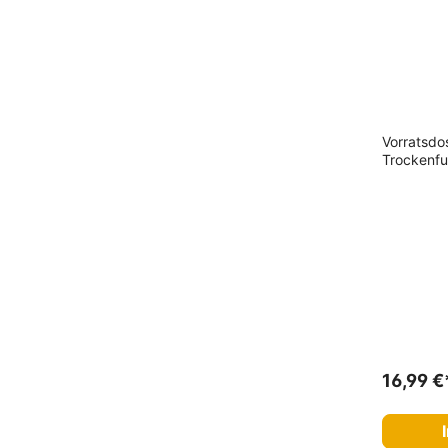
Fettreduziert
Monoprotein
Preiswertes Hundefutter
Vorratsdo
Trockenfu
16,99 €