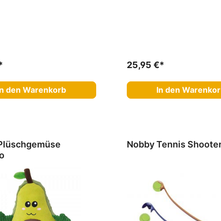
*
25,95 €*
In den Warenkorb
In den Warenko
Plüschgemüse
Nobby Tennis Shoote
o