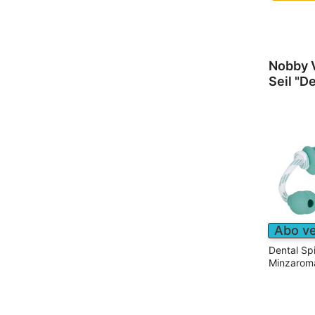
Nobby V
Seil "D
Abo v
Dental Sp
Minzarom