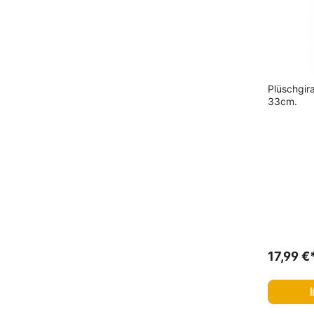
Plüschgir
33cm.
17,99 €