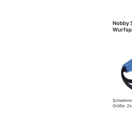
Nobby
Wurfspi
Schwimms
Größe: 2