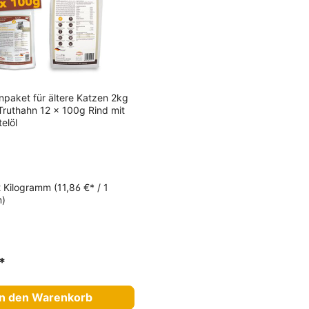
npaket für ältere Katzen 2kg
Truthahn 12 x 100g Rind mit
telöl
2 Kilogramm
(11,86 €* / 1
m)
*
In den Warenkorb