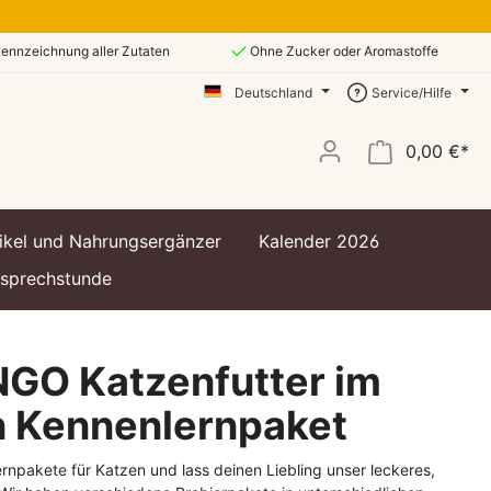
ennzeichnung aller Zutaten
Ohne Zucker oder Aromastoffe
Deutschland
Service/Hilfe
0,00 €*
ikel und Nahrungsergänzer
Kalender 2026
ssprechstunde
NGO Katzenfutter im
n Kennenlernpaket
rnpakete für Katzen und lass deinen Liebling unser leckeres,
t
t