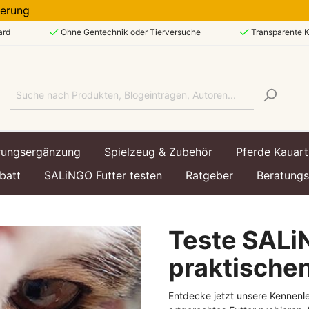
ieferung
ard
Ohne Gentechnik oder Tierversuche
Transparente K
rungsergänzung
Spielzeug & Zubehör
Pferde Kauart
batt
SALiNGO Futter testen
Ratgeber
Beratung
Teste SALi
art
art
echsel & Immunsystem
ttasche
Lebensphase
Lebensphase
Hundespielzeug &
praktische
Hundezubehör
enfutter
enfutter
Welpe / Junior
Kätzchen / Kitten
Entdecke jetzt unsere Kennenle
utter
utter
Ausgewachsen / Adul
Ausgewachsen / Adul