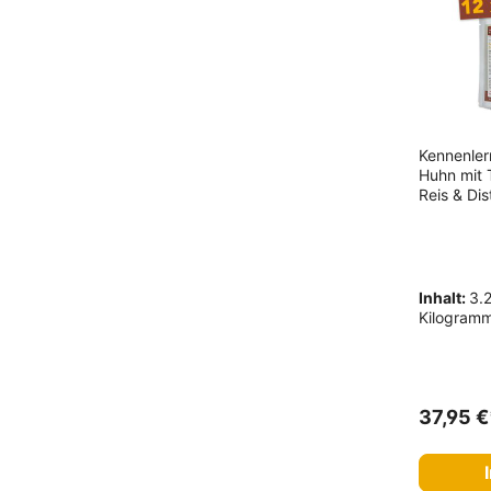
Fettreduziert
Monoprotein
Preiswertes Hundefutter
Kennenler
Huhn mit 
Reis & Dis
Inhalt:
3.
Kilogram
37,95 €