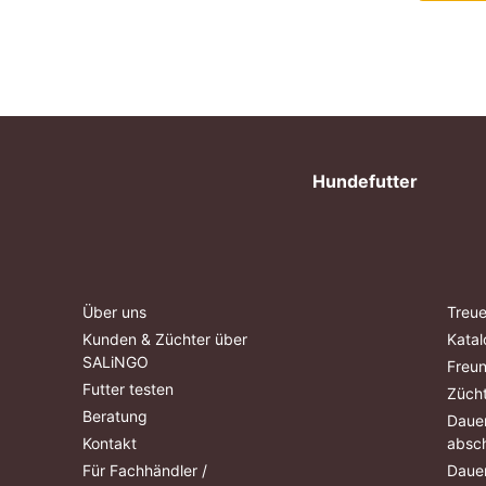
Hundefutter
Über uns
Treue
Kunden & Züchter über
Katal
SALiNGO
Freu
Futter testen
Züch
Beratung
Dauer
Kontakt
absch
Für Fachhändler /
Dauer