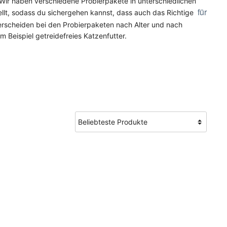
 Wir haben verschiedene Probierpakete in unterschiedlichen
r
r
für
t, sodass du sichergehen kannst, dass auch das Richtige
terscheiden bei den Probierpaketen nach Alter und nach
m Beispiel getreidefreies Katzenfutter.