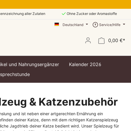
ennzeichnung aller Zutaten
Ohne Zucker oder Aromastoffe
Deutschland
Service/Hilfe
0,00 €*
ikel und Nahrungsergänzer
Kalender 2026
ssprechstunde
lzeug & Katzenzubehör
slung und ist neben einer artgerechten Ernährung ein
efinden deiner Katze, denn mit dem richtigen Katzenspielzeug
liche Jagdtrieb deiner Katze bedient wird. Unser Spielzeug für
t
t