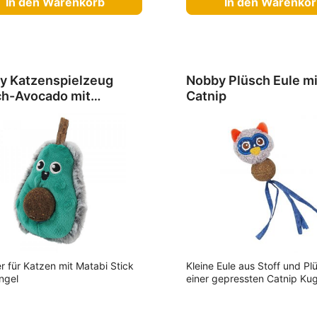
In den Warenkorb
In den Warenko
y Katzenspielzeug
Nobby Plüsch Eule mi
ch-Avocado mit
Catnip
tabi
er für Katzen mit Matabi Stick
Kleine Eule aus Stoff und Pl
ngel
einer gepressten Catnip Kug