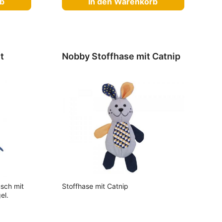
rb
In den Warenkorb
t
Nobby Stoffhase mit Catnip
üsch mit
Stoffhase mit Catnip
el.