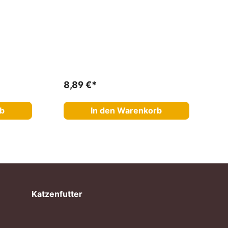
8,89 €*
rb
In den Warenkorb
Katzenfutter