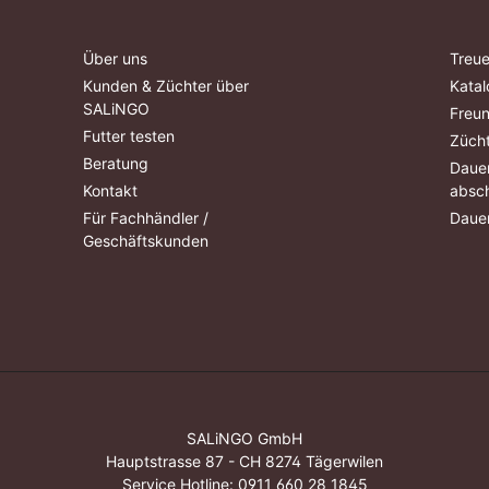
Über uns
Treue
Kunden & Züchter über
Katal
SALiNGO
Freu
Futter testen
Züch
Beratung
Dauer
Kontakt
absch
Für Fachhändler /
Dauer
Geschäftskunden
SALiNGO GmbH
Hauptstrasse 87 - CH 8274 Tägerwilen
Service Hotline:
0911 660 28 1845