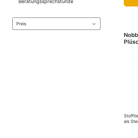
Beratungssprechstunde
Preis
Nobb
Plüs
Mata
Stoffti
als Ste