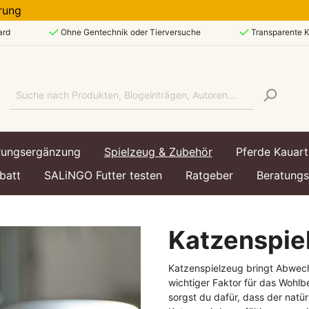
ferung
ard
Ohne Gentechnik oder Tierversuche
Transparente K
rungsergänzung
Spielzeug & Zubehör
Pferde Kauart
batt
SALiNGO Futter testen
Ratgeber
Beratung
Katzenspie
art
art
echsel & Immunsystem
ttasche
Lebensphase
Lebensphase
Hundespielzeug &
Katzenspielzeug bringt Abwech
Hundezubehör
enfutter
enfutter
Welpe / Junior
Kätzchen / Kitten
wichtiger Faktor für das Wohlb
sorgst du dafür, dass der natür
utter
utter
Ausgewachsen / Adul
Ausgewachsen / Adul