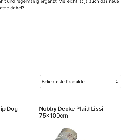
lt und regelmäßig ergänzt. Vielleicht ist ja auch das neue
r
r
Katze dabei?
lip Dog
Nobby Decke Plaid Lissi
75x100cm