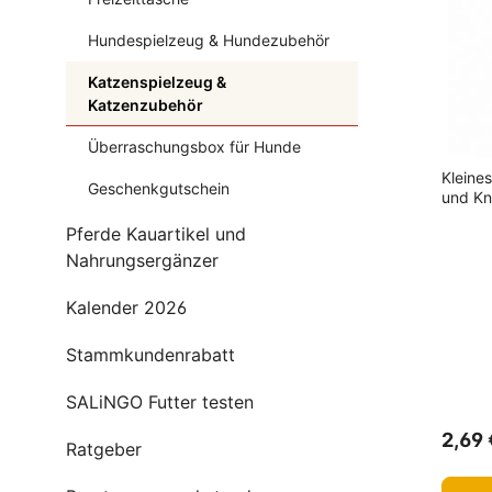
Fettreduziert
Hundespielzeug & Hundezubehör
Monoprotein
Katzenspielzeug &
Katzenzubehör
Preiswertes Hundefutter
Überraschungsbox für Hunde
Kleines
Geschenkgutschein
und Kn
Pferde Kauartikel und
Nahrungsergänzer
Kalender 2026
Stammkundenrabatt
SALiNGO Futter testen
2,69 
Ratgeber