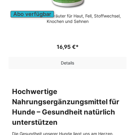
Abo verfügbar
Natürliche Trockenkräuter für Haut, Fell, Stoffwechsel,
Knochen und Sehnen
16,95 €*
Details
Hochwertige
Nahrungsergänzungsmittel für
Hunde – Gesundheit natürlich
unterstützen
Die Gesundheit unserer Hunde liegt uns am Herzen.