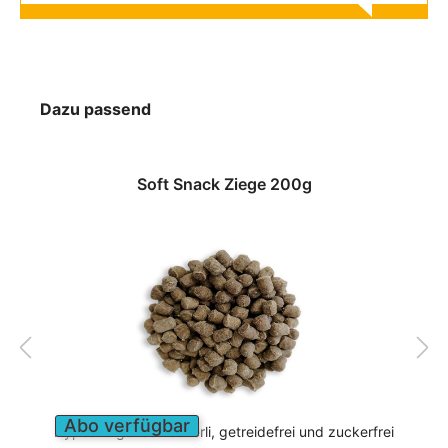
Dazu passend
Soft Snack Ziege 200g
Abo verfügbar
Hypoallergenes Leckerli, getreidefrei und zuckerfrei