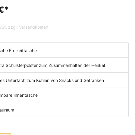
r
r
€*
MwSt. zzgl. Versandkosten
sche Freizeittasche
tra Schulsterpolster zum Zusammenhalten der Henkel
rtes Unterfach zum Kühlen von Snacks und Getränken
mbare Innentasche
tauraum