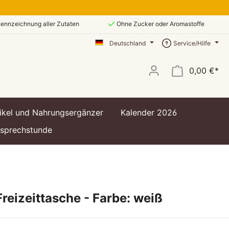
ennzeichnung aller Zutaten
Ohne Zucker oder Aromastoffe
Deutschland
Service/Hilfe
0,00 €*
ikel und Nahrungsergänzer
Kalender 2026
ssprechstunde
reizeittasche - Farbe: weiß
t
t