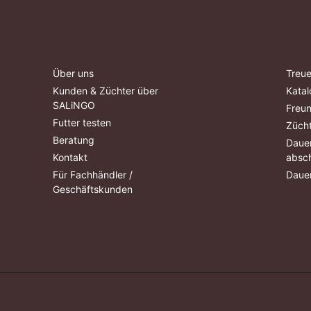
Über uns
Treue
Kunden & Züchter über
Katal
SALiNGO
Freu
Futter testen
Züch
Beratung
Dauer
Kontakt
absch
Für Fachhändler /
Dauer
Geschäftskunden