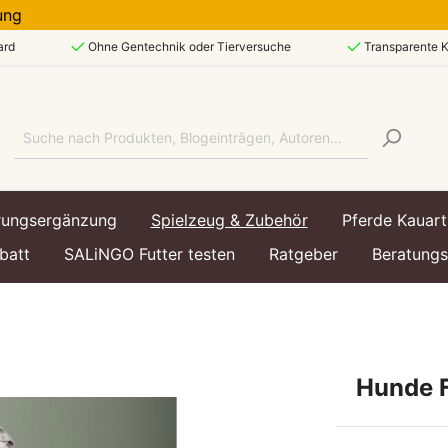
erung
ard
Ohne Gentechnik oder Tierversuche
Transparente K
rungsergänzung
Spielzeug & Zubehör
Pferde Kauart
batt
SALiNGO Futter testen
Ratgeber
Beratung
art
art
echsel & Immunsystem
ttasche
Lebensphase
Lebensphase
Hundespielzeug &
Hunde F
Hundezubehör
enfutter
enfutter
Welpe / Junior
Kätzchen / Kitten
utter
utter
Ausgewachsen / Adul
Ausgewachsen / Adul