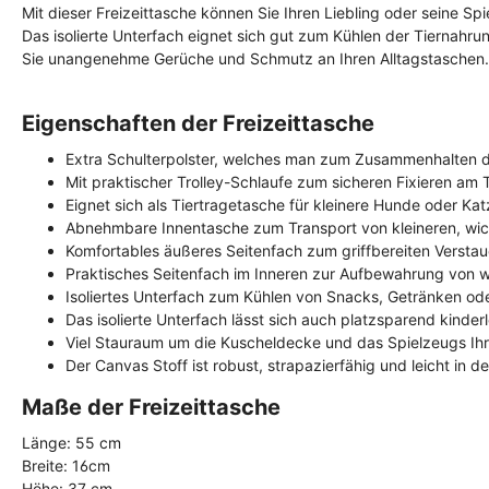
Mit dieser Freizeittasche können Sie Ihren Liebling oder seine Sp
Das isolierte Unterfach eignet sich gut zum Kühlen der Tiernahr
Sie unangenehme Gerüche und Schmutz an Ihren Alltagstaschen.
Eigenschaften der Freizeittasche
Extra Schulterpolster, welches man zum Zusammenhalten d
Mit praktischer Trolley-Schlaufe zum sicheren Fixieren am T
Eignet sich als Tiertragetasche für kleinere Hunde oder Ka
Abnehmbare Innentasche zum Transport von kleineren, wi
Komfortables äußeres Seitenfach zum griffbereiten Verstau
Praktisches Seitenfach im Inneren zur Aufbewahrung von wi
Isoliertes Unterfach zum Kühlen von Snacks, Getränken ode
Das isolierte Unterfach lässt sich auch platzsparend kind
Viel Stauraum um die Kuscheldecke und das Spielzeugs Ihre
Der Canvas Stoff ist robust, strapazierfähig und leicht in de
Maße der Freizeittasche
Länge: 55 cm
Breite: 16cm
Höhe: 37 cm