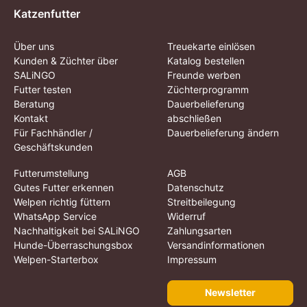
Katzenfutter
Über uns
Treuekarte einlösen
Kunden & Züchter über
Katalog bestellen
SALiNGO
Freunde werben
Futter testen
Züchterprogramm
Beratung
Dauerbelieferung
Kontakt
abschließen
Für Fachhändler /
Dauerbelieferung ändern
Geschäftskunden
Futterumstellung
AGB
Gutes Futter erkennen
Datenschutz
Welpen richtig füttern
Streitbeilegung
WhatsApp Service
Widerruf
Nachhaltigkeit bei SALiNGO
Zahlungsarten
Hunde-Überraschungsbox
Versandinformationen
Welpen-Starterbox
Impressum
Newsletter