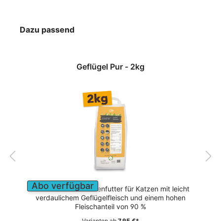
Dazu passend
Geflügel Pur - 2kg
Abo verfügbar
Getreidefreies Trockenfutter für Katzen mit leicht
verdaulichem Geflügelfleisch und einem hohen
Fleischanteil von 90 %
Varianten ab
7,95 €*