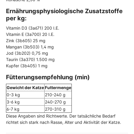
Ernährungsphysiologische Zusatzstoffe
per kg:
Vitamin D3 (3a671) 200 I.E.
Vitamin E (3a700) 20 I.E.
Zink (3b605) 25 mg
Mangan (3b503) 1,4 mg
Jod (3b202) 0,75 mg
Taurin (3a370) 1.500 mg
Kupfer (3b405) 1 mg
Fütterungsempfehlung (min)
Gewicht der Katze
Futtermenge
0-3 kg
210-240 g
3-6 kg
240-270 g
6-7 kg
270-310 g
Diese Angaben sind Richtwerte. Der tatsächliche Bedarf
richtet sich stark nach Rasse, Alter und Aktivität der Katze.