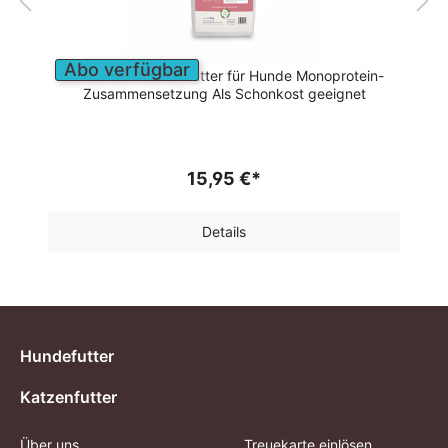
Abo verfügbar
d
Sensitives Trockenfutter für Hunde Monoprotein-
Zusammensetzung Als Schonkost geeignet
15,95 €*
Details
Hundefutter
Katzenfutter
Über uns
Treuekarte einlösen