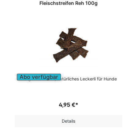
Fleischstreifen Reh 100g
Abo verfügbar
Luftgetrocknetes, natürliches Leckerli für Hunde
4,95 €*
Details