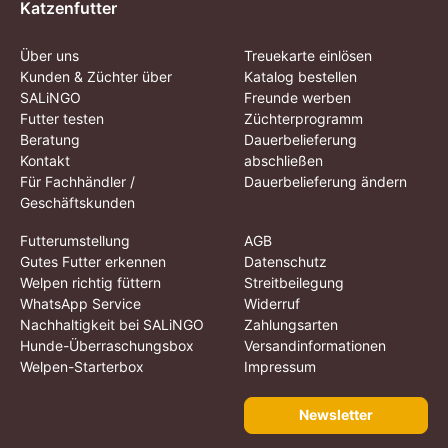
Katzenfutter
Über uns
Treuekarte einlösen
Kunden & Züchter über
Katalog bestellen
SALiNGO
Freunde werben
Futter testen
Züchterprogramm
Beratung
Dauerbelieferung
Kontakt
abschließen
Für Fachhändler /
Dauerbelieferung ändern
Geschäftskunden
Futterumstellung
AGB
Gutes Futter erkennen
Datenschutz
Welpen richtig füttern
Streitbeilegung
WhatsApp Service
Widerruf
Nachhaltigkeit bei SALiNGO
Zahlungsarten
Hunde-Überraschungsbox
Versandinformationen
Welpen-Starterbox
Impressum
Newsletter