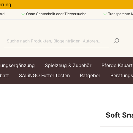
ieferung
ard
Ohne Gentechnik oder Tierversuche
Transparente K
rungsergänzung
Spielzeug & Zubehör
Pferde Kauart
batt
SALiNGO Futter testen
Ratgeber
Beratung
art
art
echsel & Immunsystem
ttasche
Lebensphase
Lebensphase
Hundespielzeug &
Soft Sn
Hundezubehör
enfutter
enfutter
Welpe / Junior
Kätzchen / Kitten
utter
utter
Ausgewachsen / Adul
Ausgewachsen / Adul