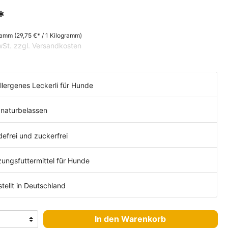
r
r
*
gramm
(29,75 €* / 1 Kilogramm)
MwSt. zzgl. Versandkosten
lergenes Leckerli für Hunde
naturbelassen
efrei und zuckerfrei
ungsfuttermittel für Hunde
tellt in Deutschland
In den Warenkorb