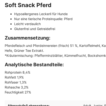
Soft Snack Pferd
Hypoallergenes Leckerli für Hunde
Nur eine tierische Proteinquelle: Pferd
Leicht verdaulich
Glutenfrei und Getreidefrei
Zusammensetzung:
Pferdefleisch und Pferdeinnereien (frisch) 51 %, Kartoffelmehl, Kar
Hefe, Grüner Tee Extrakt.
*Kräutermischung: Pfefferminzblätter, Kümmelfrucht, Bockshorn
Analytische Bestandteile:
Rohprotein 8,4%
Rohfett 1,9%
Rohfaser 1,3%
Rohasche 3,2%
Feuchtigkeit 27%
Altersstufe/Lebensphase:
Adult
, Junior
, 