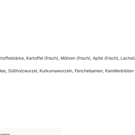
toffelstärke, Kartoffel (frisch), Möhren (frisch), Apfel (frisch), Lach
klee, Süßholzwurzel, Kurkumawurzeln, Fenchelsamen, Kamillenblüten
Senior