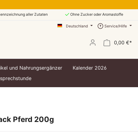
ennzeichnung aller Zutaten
Ohne Zucker oder Aromastoffe
Deutschland
Service/Hilfe
0,00 €*
ikel und Nahrungsergänzer
Kalender 2026
ssprechstunde
ack Pferd 200g
t
t