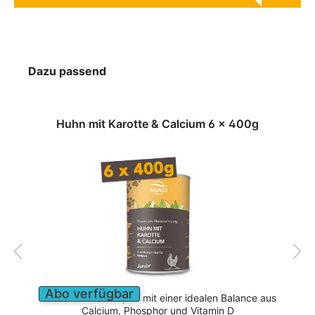
Dazu passend
Huhn mit Karotte & Calcium 6 x 400g
Abo verfügbar
Nassfutter für Welpen mit einer idealen Balance aus
Calcium, Phosphor und Vitamin D