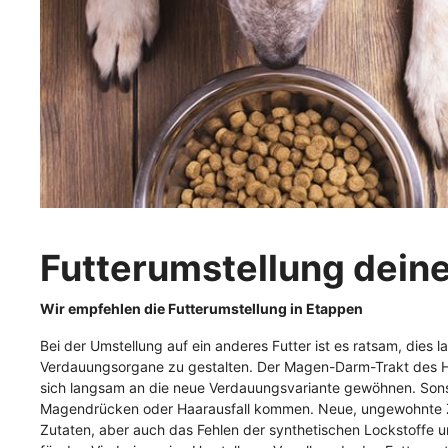
Katzenspielzeug &
Überra
Hund
Lecke
Katzenzubehör
Lecke
Kennenlernpakete
Eigensc
Soft 
Lebensphase
Getre
Fleisch PUR / BARF
Snacks
Hypoa
Fleisch PUR
Kauar
Sensi
Gemüseflocken
Lecke
Fettr
Zahnp
Urina
Futterumstellung deine
Snack
Fleisch PUR
Wir empfehlen die Futterumstellung in Etappen
Eigenschaften
Fleisch PUR
Veganes
Bei der Umstellung auf ein anderes Futter ist es ratsam, dies
Verdauungsorgane zu gestalten. Der Magen-Darm-Trakt des 
Getreidefrei
sich langsam an die neue Verdauungsvariante gewöhnen. Sonst
Hypoallergen
Magendrücken oder Haarausfall kommen. Neue, ungewohnte
Zutaten, aber auch das Fehlen der synthetischen Lockstoffe 
Sensitiv