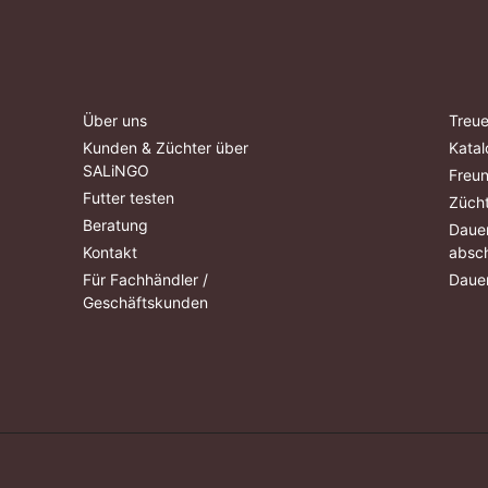
Über uns
Treue
Kunden & Züchter über
Katal
SALiNGO
Freu
Futter testen
Züch
Beratung
Dauer
Kontakt
absch
Für Fachhändler /
Dauer
Geschäftskunden