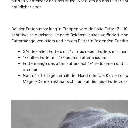
für den Vierbeiner eine Umstellung. Vor allem da das Futter nat
Fettreduziert
natürlicher eben.
Monoprotein
Bei der Futterumstellung in Etappen wird das alte Futter 7 - 
Preiswertes Hundefutter
schrittweise gemischt. Je nach Bekömmlichkeit verändert man 
Futtermenge von altem und neuem Futter in folgenden Schritt
3/4 des alten Futters mit 1/4 des neuen Futters mischen
1/2 altes Futter mit 1/2 neuem Futter mischen
Futtermenge des alten Futters auf 1/4 reduzieren und m
mischen
Nach 7 - 10 Tagen erhält der Hund oder die Katze kompl
Magen-Darm-Trakt hat sich nun auf die neue Futterzus