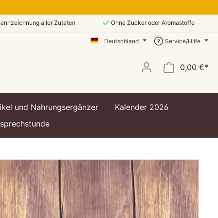
ennzeichnung aller Zutaten
Ohne Zucker oder Aromastoffe
Deutschland
Service/Hilfe
0,00 €*
ikel und Nahrungsergänzer
Kalender 2026
ssprechstunde
t
t