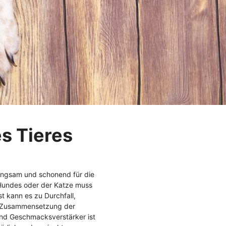
schungsbox für Hunde
Geschenkgutschein
ewurst
rlis
Ältere Hunde / Senio
Ältere Katzen / Senio
rlis & Kauartikel
haften
Zubehör
Trockenfutter
idefrei
llergen
Kennenlernpakete
tikel
tiv
Lebensphase
rlis
eduziert
Getreidefrei
flege
ry
Sensitiv
s Tieres
 Bundles
Hypoallergen
 Hundefutter
Überraschungsbox
 langsam und schonend für die
Hundes oder der Katze muss
 kann es zu Durchfall,
 Zusammensetzung der
und Geschmacksverstärker ist